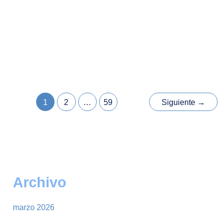
¡La Tercera Parte de Dr. STONE: SCIENCE
FUTURE Ya Tiene Tema de Cierre!
22 de marzo de 2026
¡La Tercera Parte de Dr. STONE: SCIENCE FUTURE
Ya Tiene Tema de Cierre! ¡Las novedades llegan
rápidamente para los fanáticos
1
2
…
59
Siguiente
→
Archivo
marzo 2026