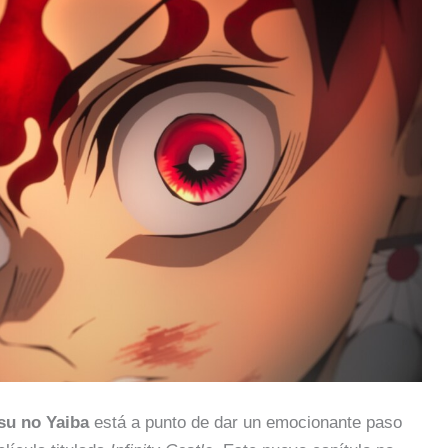
su no Yaiba
está a punto de dar un emocionante paso