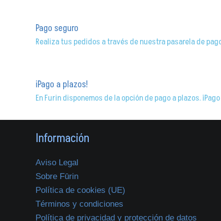
Pago seguro
Realiza tus pedidos a través de nuestra pasarela de pag
¡Pago a plazos!
En Furin disponemos de la opción de pago a plazos. ¡Pago
Información
Aviso Legal
Sobre Fūrin
Política de cookies (UE)
Términos y condiciones
Política de privacidad y protección de datos