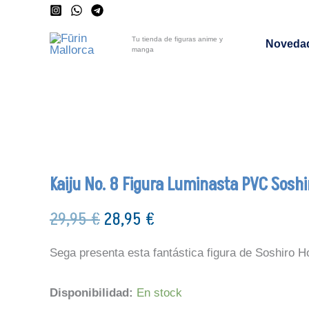
Ir
al
Tu tienda de figuras anime y
Noveda
contenido
manga
El
El
Kaiju
-3%
No.
precio
precio
8
original
actual
Figura
era:
es:
Luminasta
PVC
29,95 €.
28,95 €.
Soshiro
Hoshina
Kaiju No. 8 Figura Luminasta PVC Sosh
20
cm
cantidad
29,95
€
28,95
€
Sega presenta esta fantástica figura de Soshiro H
Disponibilidad:
En stock