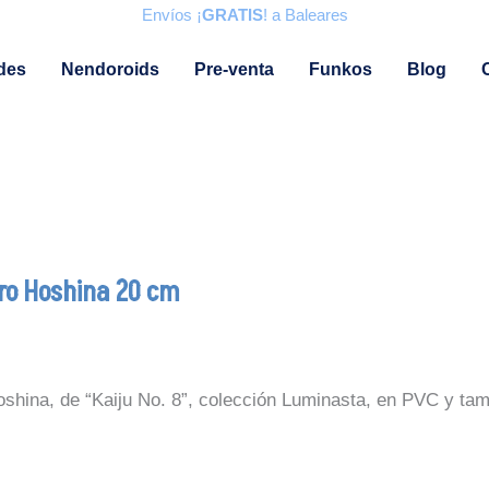
Envíos ¡
GRATIS
! a Baleares
des
Nendoroids
Pre-venta
Funkos
Blog
¡REBAJAS!
iro Hoshina 20 cm
oshina, de “Kaiju No. 8”, colección Luminasta, en PVC y ta