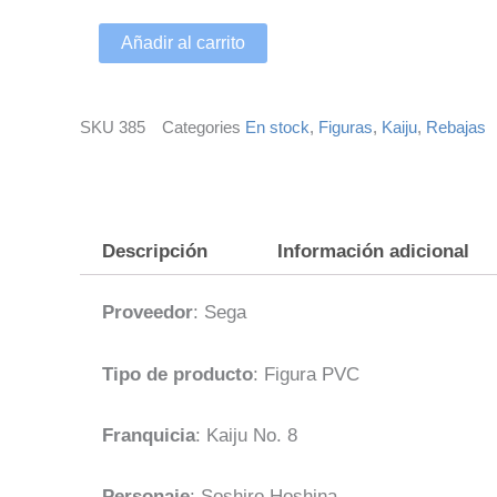
Añadir al carrito
SKU
385
Categories
En stock
,
Figuras
,
Kaiju
,
Rebajas
Descripción
Información adicional
Proveedor
: Sega
Tipo de producto
: Figura PVC
Franquicia
: Kaiju No. 8
Personaje
: Soshiro Hoshina