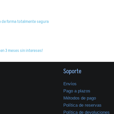
o de forma totalmente segura
 en 3 meses sin intereses!
Soporte
Envíos
Pago a plazos
Métodos de pago
Política de reservas
Política de devoluciones