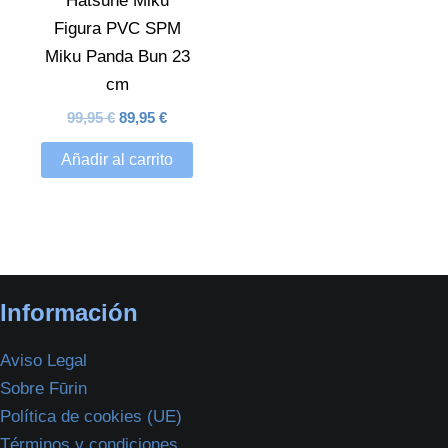
Hatsune Miku
Figura PVC SPM
Miku Panda Bun 23
cm
99,95
€
89,95
€
Añadir al carrito
Información
Aviso Legal
Sobre Fūrin
Política de cookies (UE)
Términos y condiciones