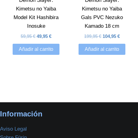
Demon Slayer:
Demon Slayer:
Kimetsu no Yaiba
Kimetsu no Yaiba
Model Kit Hashibira
Gals PVC Nezuko
Inosuke
Kamado 18 cm
59,95
€
49,95
€
199,95
€
104,95
€
Añadir al carrito
Añadir al carrito
Información
Aviso Legal
Sobre Fūrin