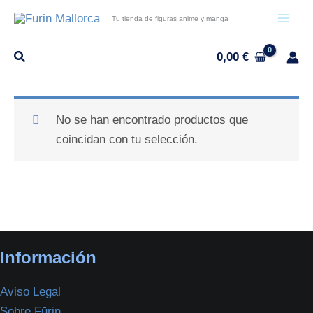
Ir
Tu tienda de figuras anime y manga
al
contenido
0,00
€
No se han encontrado productos que
coincidan con tu selección.
Información
Aviso Legal
Sobre Fūrin