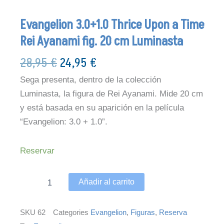
Evangelion 3.0+1.0 Thrice Upon a Time
Rei Ayanami fig. 20 cm Luminasta
El
El
28,95
€
24,95
€
precio
precio
Sega presenta, dentro de la colección
original
actual
Luminasta, la figura de Rei Ayanami. Mide 20 cm
era:
es:
y está basada en su aparición en la película
28,95 €.
24,95 €.
“Evangelion: 3.0 + 1.0”.
Evangelion
Reservar
3.0+1.0
Thrice
Upon
Añadir al carrito
a
Time
Rei
SKU
62
Categories
Evangelion
,
Figuras
,
Reserva
Ayanami