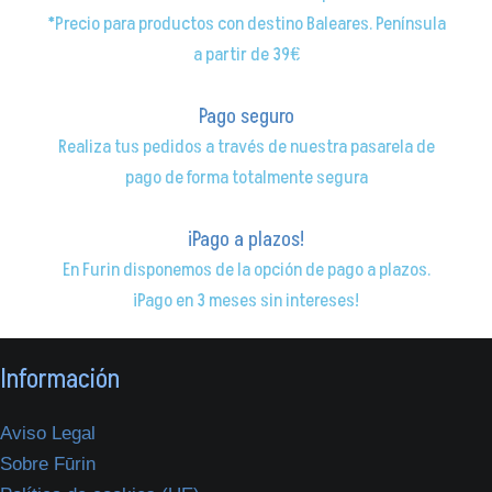
*Precio para productos con destino Baleares. Península
a partir de 39€
Pago seguro
Realiza tus pedidos a través de nuestra pasarela de
pago de forma totalmente segura
¡Pago a plazos!
En Furin disponemos de la opción de pago a plazos.
¡Pago en 3 meses sin intereses!
Información
Aviso Legal
Sobre Fūrin