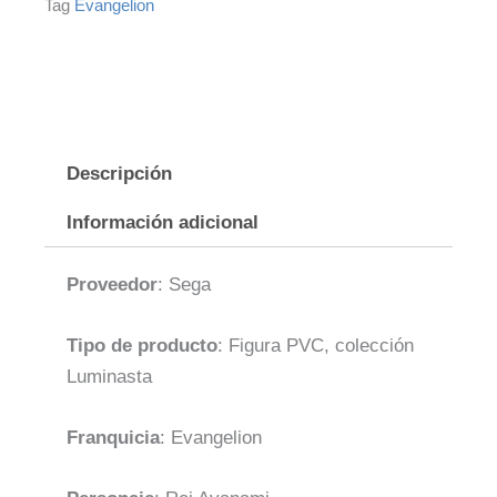
Tag
Evangelion
fig.
20
cm
Luminasta
cantidad
Descripción
Información adicional
Proveedor
: Sega
Tipo de producto
: Figura PVC, colección
Luminasta
Franquicia
: Evangelion