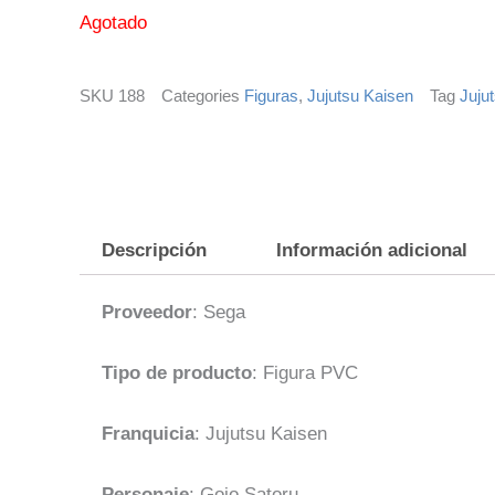
Agotado
SKU
188
Categories
Figuras
,
Jujutsu Kaisen
Tag
Juju
Descripción
Información adicional
Proveedor
: Sega
Tipo de producto
: Figura PVC
Franquicia
: Jujutsu Kaisen
Personaje
: Gojo Satoru