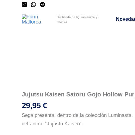
Ir
al
Tu tienda de figuras anime y
Noveda
contenido
manga
Jujutsu Kaisen Satoru Gojo Hollow Pur
29,95
€
Sega presenta, dentro de la colección Luminasta, 
del anime “Jujustu Kaisen”.