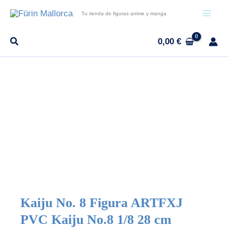
Ir
Tu tienda de figuras anime y manga
al
contenido
0,00
€
-6%
Kaiju No. 8 Figura ARTFXJ
PVC Kaiju No.8 1/8 28 cm