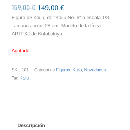
159,00
€
El
El
149,00
€
precio
precio
Figura de Kaiju, de “Kaiju No. 8” a escala 1/8.
original
actual
Tamaño aprox. 28 cm. Modelo de la línea
era:
es:
ARTFXJ de Kotobukiya.
159,00 €.
149,00 €.
Agotado
SKU
181
Categories
Figuras
,
Kaiju
,
Novedades
Tag
Kaiju
Descripción