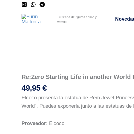
Ir
al
Tu tienda de figuras anime y
Noveda
contenido
manga
Re:Zero Starting Life in another Worl
49,95
€
Elcoco presenta la estatua de Rem Jewel Princess 
World”. Puedes exponerla junto a las estatuas de
Proveedor
:
Elcoco