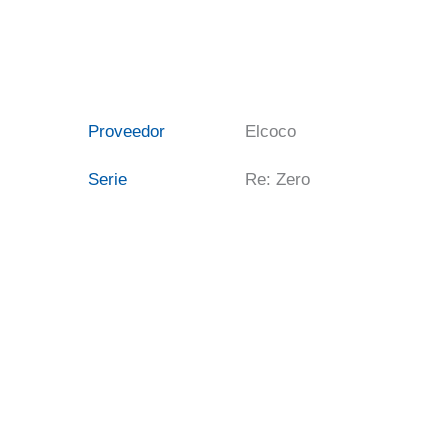
Jewel
Princess
21
cm
Información adicional
cantidad
Proveedor
Elcoco
Serie
Re: Zero