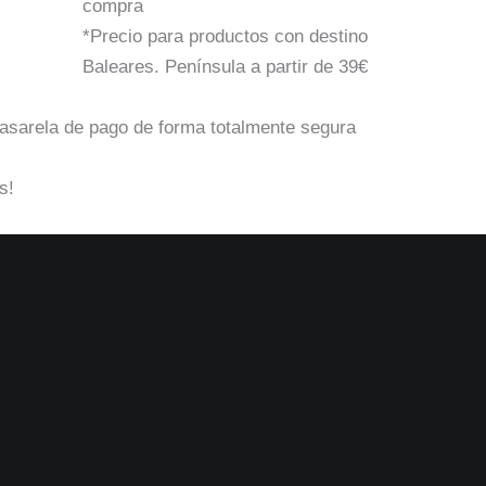
compra
*Precio para productos con destino
Baleares. Península a partir de 39€
pasarela de pago de forma totalmente segura
s!