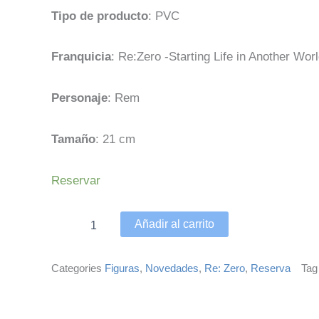
Tipo de producto
: PVC
Franquicia
:
Re:Zero -Starting Life in Another Wor
Personaje
:
Rem
Tamaño
: 21 cm
Re:Zero
Reservar
Starting
Life
in
Añadir al carrito
another
World
Figura
Categories
Figuras
,
Novedades
,
Re: Zero
,
Reserva
Tag
PVC
1/7
Rem