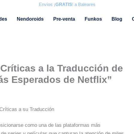
Envíos ¡
GRATIS
! a Baleares
des
Nendoroids
Pre-venta
Funkos
Blog
Críticas a la Traducción de
s Esperados de Netflix”
Críticas a su Traducción
posicionarse como una de las plataformas más
de series y películas que capturan la atención de miles