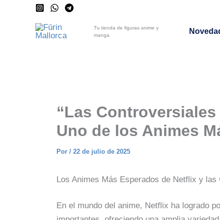
Ir
al
Tu tienda de figuras anime y
Noveda
contenido
manga
“Las Controversiales 
Uno de los Animes Má
Por
/
22 de julio de 2025
Los Animes Más Esperados de Netflix y las 
En el mundo del anime, Netflix ha logrado 
importantes, ofreciendo una amplia variedad 