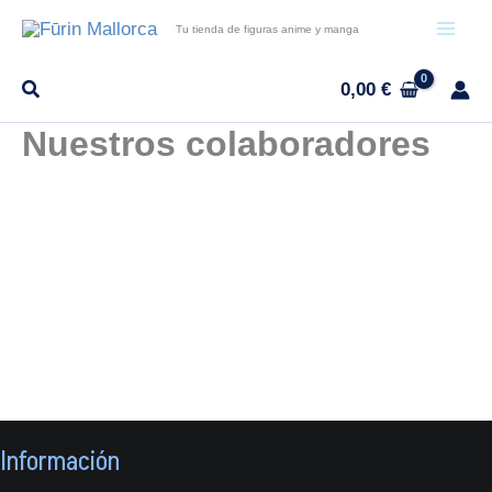
Ir
Tu tienda de figuras anime y manga
al
contenido
0,00
€
Nuestros colaboradores
Información