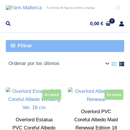
Ir
Tu tienda de figuras anime y manga
al
contenido
0,00
€
Filtrar
En stock
En stock
Overlord PVC
Overlord Estatua
Coreful Albedo Maid
PVC Coreful Albedo
Renewal Edition 18