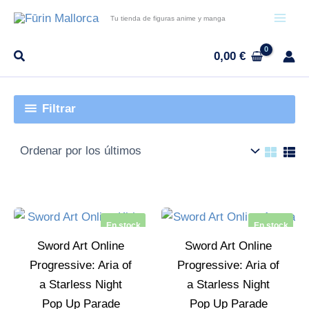
Ir
Tu tienda de figuras anime y manga
al
contenido
0,00
€
Filtrar
En stock
En stock
Sword Art Online
Sword Art Online
Progressive: Aria of
Progressive: Aria of
a Starless Night
a Starless Night
Pop Up Parade
Pop Up Parade