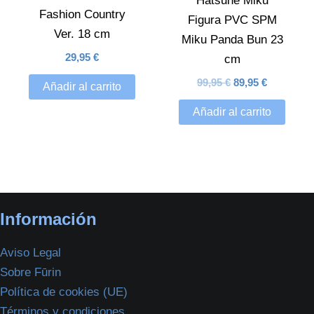
Hatsune Miku
Fashion Country
Figura PVC SPM
Ver. 18 cm
Miku Panda Bun 23
29,95
€
cm
99,95
€
89,95
€
Añadir al carrito
Añadir al carrito
Información
Aviso Legal
Sobre Fūrin
Política de cookies (UE)
Términos y condiciones