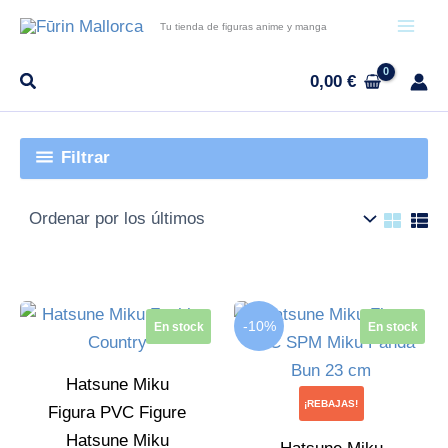
Ir
Tu tienda de figuras anime y manga
al
contenido
0,00
€
Filtrar
El
El
-10%
En stock
En stock
precio
precio
original
actual
era:
es:
Hatsune Miku
99,95 €.
89,95 €.
¡REBAJAS!
Figura PVC Figure
Hatsune Miku