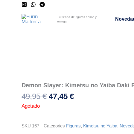
Ir
al
Tu tienda de figuras anime y
Noveda
contenido
manga
-5%
Demon Slayer: Kimetsu no Yaiba Daki 
El
El
49,95
€
47,45
€
precio
precio
Agotado
original
actual
era:
es:
SKU
167
Categories
Figuras
,
Kimetsu no Yaiba
,
Noved
49,95 €.
47,45 €.