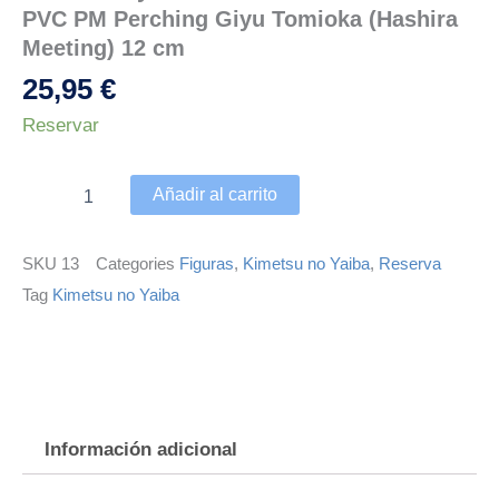
PVC PM Perching Giyu Tomioka (Hashira
Meeting) 12 cm
25,95
€
Demon
Reservar
Slayer:
Kimetsu
no
Añadir al carrito
Yaiba
Estatua
PVC
SKU
13
Categories
Figuras
,
Kimetsu no Yaiba
,
Reserva
PM
Tag
Kimetsu no Yaiba
Perching
Giyu
Tomioka
(Hashira
Meeting)
12
cm
Información adicional
cantidad