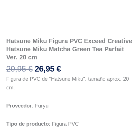
Hatsune Miku Figura PVC Exceed Creative
Hatsune Miku Matcha Green Tea Parfait
Ver. 20 cm
El
El
29,95
€
26,95
€
precio
precio
Figura de PVC de “Hatsune Miku”, tamaño aprox. 20
original
actual
cm.
era:
es:
29,95 €.
26,95 €.
Proveedor
: Furyu
Tipo de producto
: Figura PVC