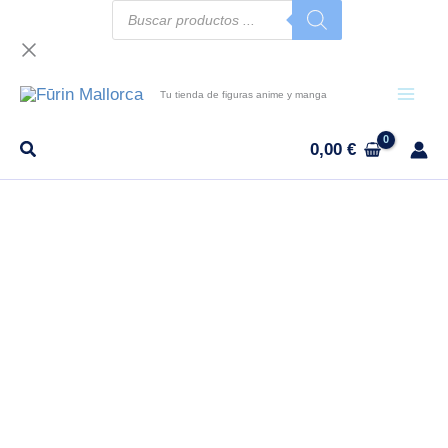
Búsqueda
Ir
de
al
productos
contenido
Tu tienda de figuras anime y manga
0,00
€
En stock