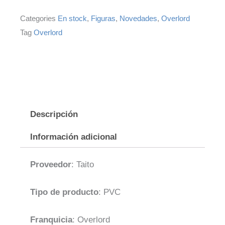
Wedding
Ver.
Categories
En stock
,
Figuras
,
Novedades
,
Overlord
18
Tag
Overlord
cm
cantidad
Descripción
Información adicional
Proveedor
:
Taito
Tipo de producto
: PVC
Franquicia
: Overlord