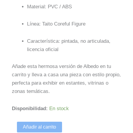
Material: PVC / ABS
Línea: Taito Coreful Figure
Característica: pintada, no articulada,
licencia oficial
Añade esta hermosa versión de Albedo en tu
carrito y lleva a casa una pieza con estilo propio,
perfecta para exhibir en estantes, vitrinas o
zonas temáticas.
Overlord
Disponibilidad:
En stock
Estatua
PVC
Coreful
Añadir al carrito
Albedo