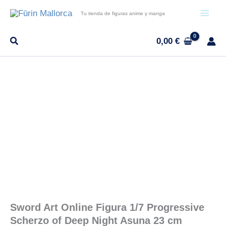
Ir
Tu tienda de figuras anime y manga
al
contenido
0,00
€
-9%
Sword Art Online Figura 1/7 Progressive
Scherzo of Deep Night Asuna 23 cm