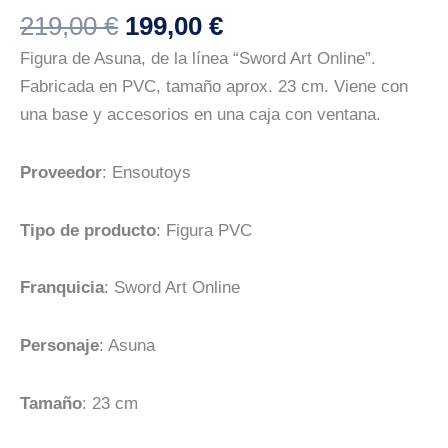
El
El
219,00
€
199,00
€
precio
precio
Figura de Asuna, de la línea “Sword Art Online”.
original
actual
Fabricada en PVC, tamaño aprox. 23 cm. Viene con
era:
es:
una base y accesorios en una caja con ventana.
219,00 €.
199,00 €.
Proveedor
: Ensoutoys
Tipo de producto
: Figura PVC
Franquicia
: Sword Art Online
Personaje
: Asuna
Tamaño
: 23 cm