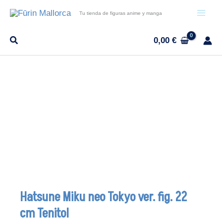
Ir
Tu tienda de figuras anime y manga
al
contenido
0,00
€
Hatsune Miku neo Tokyo ver. fig. 22
cm Tenitol